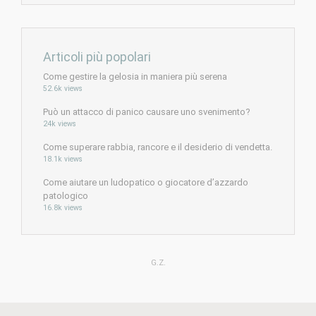
Articoli più popolari
Come gestire la gelosia in maniera più serena
52.6k views
Può un attacco di panico causare uno svenimento?
24k views
Come superare rabbia, rancore e il desiderio di vendetta.
18.1k views
Come aiutare un ludopatico o giocatore d’azzardo
patologico
16.8k views
G.Z.