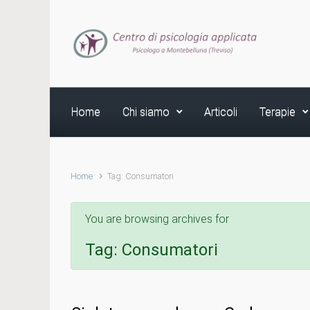
Skip to main content
Home
Chi siamo
Articoli
Terapie
Home
Tag: Consumatori
You are browsing archives for
Tag:
Consumatori