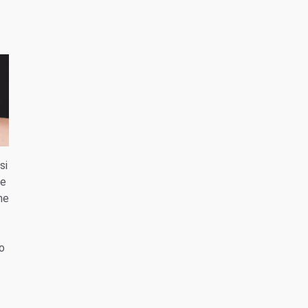
si
le
he
 o