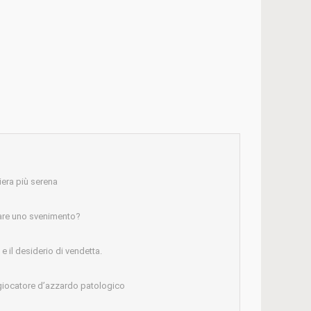
iera più serena
are uno svenimento?
 il desiderio di vendetta.
giocatore d’azzardo patologico