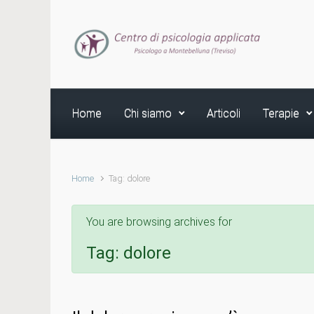
Skip to main content
Home
Chi siamo
Articoli
Terapie
Home
Tag: dolore
You are browsing archives for
Tag:
dolore