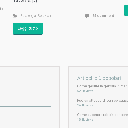
Tuttavia, […]
to
Psicologia
,
Relazioni
25 commenti
Leggi tutto
Articoli più popolari
Come gestire la gelosia in man
52.6k views
Può un attacco di panico caus
24.1k views
Come superare rabbia, rancore e
18.1k views