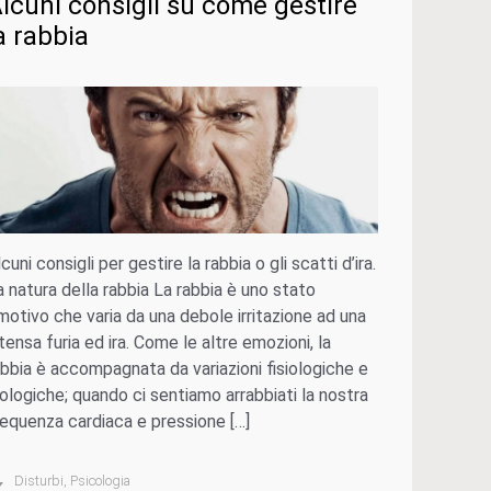
lcuni consigli su come gestire
a rabbia
cuni consigli per gestire la rabbia o gli scatti d’ira.
a natura della rabbia La rabbia è uno stato
motivo che varia da una debole irritazione ad una
ntensa furia ed ira. Come le altre emozioni, la
abbia è accompagnata da variazioni fisiologiche e
iologiche; quando ci sentiamo arrabbiati la nostra
requenza cardiaca e pressione […]
Disturbi
,
Psicologia