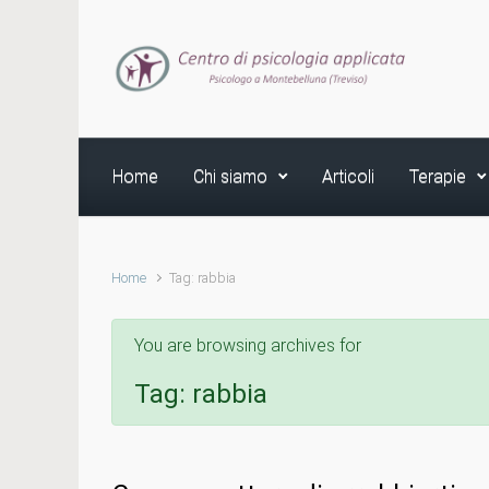
Skip to main content
Home
Chi siamo
Articoli
Terapie
Home
Tag: rabbia
You are browsing archives for
Tag:
rabbia