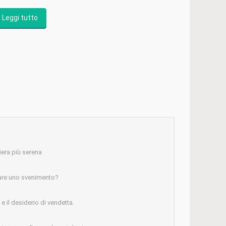
Leggi tutto
iera più serena
are uno svenimento?
 il desiderio di vendetta.