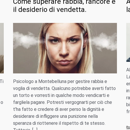
Come superare rabbia, rancore e
A
il desiderio di vendetta.
l
Al
L
Ti
Psicologo a Montebelluna per gestire rabbia e
e
voglia di vendetta. Qualcuno potrebbe averti fatto
i
un torto e vorresti in qualche modo vendicarti e
r
 o
fargliela pagare. Potresti vergognarti per ciò che
b
t’ha fatto e credere di aver perso la dignità e
f
desiderare di infliggere una punizione nella
speranza di riottenere il rispetto di te stesso.