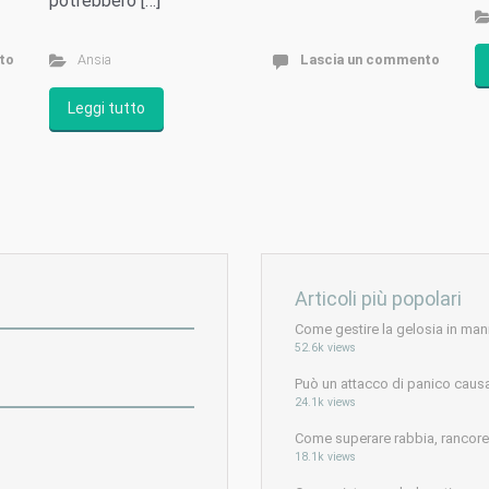
potrebbero […]
to
Ansia
Lascia un commento
Leggi tutto
Articoli più popolari
Come gestire la gelosia in man
52.6k views
Può un attacco di panico caus
24.1k views
Come superare rabbia, rancore e
18.1k views