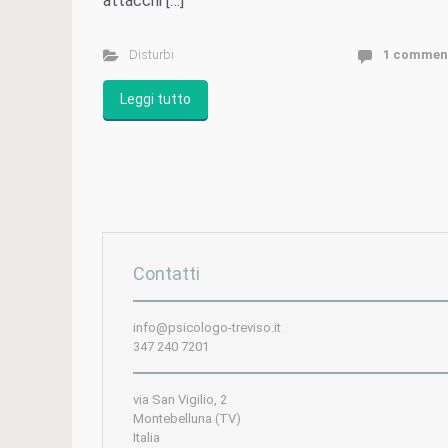
attacchi […]
Disturbi
1 commen
Leggi tutto
Contatti
info@psicologo-treviso.it
347 240 7201
via San Vigilio, 2
Montebelluna (TV)
Italia