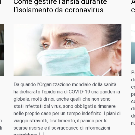
i
Come gestire l’ansia durante
A
l’isolamento da coronavirus
c
P
d
Da quando l’Organizzazione mondiale della sanità
c
ha dichiarato l’epidemia di COVID-19 una pandemia
p
globale, molti di noi, anche quelli che non sono
c
stati infettati dal virus, sono obbligati a rimanere
d
nelle proprie case per un tempo indefinito. I piani di
d
i
viaggio stravolti, l’isolamento, il panico per le
n
i
scarse risorse e il sovraccarico di informazioni