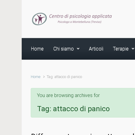
Skip to main content
Home
Chi siamo
Articoli
Terapie
Home
Tag: attacco di panico
You are browsing archives for
Tag:
attacco di panico