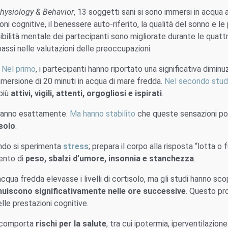
hysiology & Behavior
, 13 soggetti sani si sono immersi in acqua a
oni cognitive, il benessere auto-riferito, la qualità del sonno e 
ssibilità mentale dei partecipanti sono migliorate durante le quat
assi nelle valutazioni delle preoccupazioni.
.
Nel primo
, i partecipanti hanno riportato una significativa dimi
mersione di 20 minuti in acqua di mare fredda.
Nel secondo stud
 più
attivi, vigili, attenti, orgogliosi e ispirati
.
o sanno esattamente.
Ma hanno stabilito
che queste sensazioni pos
solo
.
ando si sperimenta
stress
; prepara il corpo alla risposta “lotta o 
ento di
peso, sbalzi d’umore, insonnia e stanchezza
.
cqua fredda elevasse i livelli di cortisolo, ma gli studi hanno scop
nuiscono significativamente nelle ore successive
. Questo pr
lle prestazioni cognitive.
a comporta
rischi per la salute
, tra cui ipotermia, iperventilazio