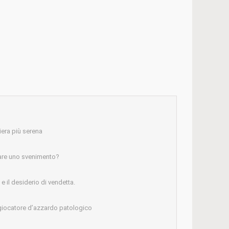
iera più serena
are uno svenimento?
 il desiderio di vendetta.
giocatore d’azzardo patologico