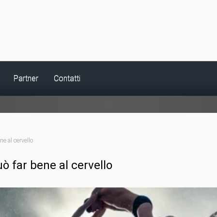
Partner
Contatti
e al cervello
ò far bene al cervello