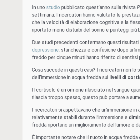
In uno
studio
pubblicato quest’anno sulla rivista
P
settimana. I ricercatori hanno valutato le prestazi
che la velocità di elaborazione cognitiva e la fle
riportato meno disturbi del sonno e punteggi più b
Due studi precedenti confermano questi risultati
depressione
, stanchezza e confusione dopo un’im
freddo per cinque minuti hanno riferito di sentirsi
Cosa succede in questi casi? I ricercatori non l
dell’immersione in acqua fredda sui
livelli di
corti
Il cortisolo è un ormone rilasciato nel sangue qu
rilascia troppo spesso, questo può portare a aum
I ricercatori si aspettavano che un’immersione in a
relativamente stabili durante l’immersione e
dimi
fredda riportano un miglioramento dell’umore e de
È importante notare che il nuoto in acqua fredd