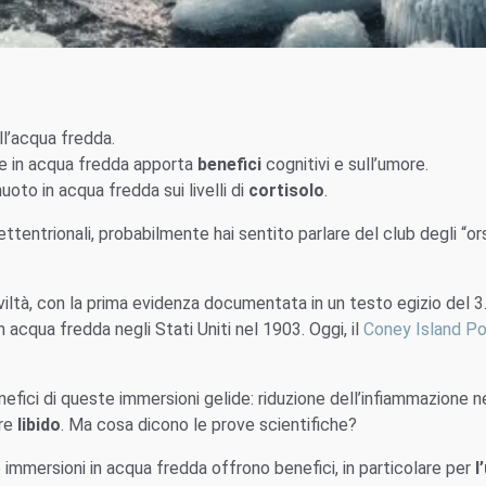
l’acqua fredda.
e in acqua fredda apporta
benefici
cognitivi e sull’umore.
oto in acqua fredda sui livelli di
cortisolo
.
ettentrionali, probabilmente hai sentito parlare del club degli “ors
iviltà, con la prima evidenza documentata in un testo egizio del 3
 acqua fredda negli Stati Uniti nel 1903. Oggi, il
Coney Island Po
nefici di queste immersioni gelide: riduzione dell’infiammazione n
re
libido
. Ma cosa dicono le prove scientifiche?
immersioni in acqua fredda offrono benefici, in particolare per
l