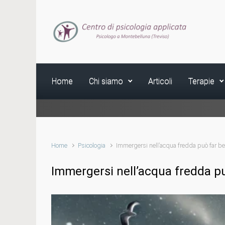
Skip to main content
Home
Chi siamo
Articoli
Terapie
Home
Psicologia
Immergersi nell’acqua fredda può far ben
Immergersi nell’acqua fredda pu